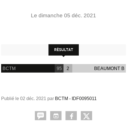
Le
dimanche
05
déc.
2021
RÉSULTAT
BCTM
95
2
BEAUMONT B
Publié le
02 déc. 2021
par
BCTM - IDF0095011