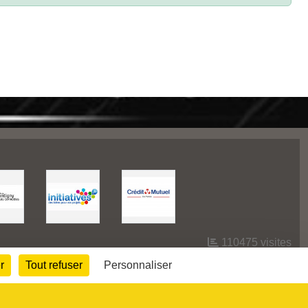
110475
visites
r
Tout refuser
Personnaliser
Informations légales
Signaler un contenu inapproprié