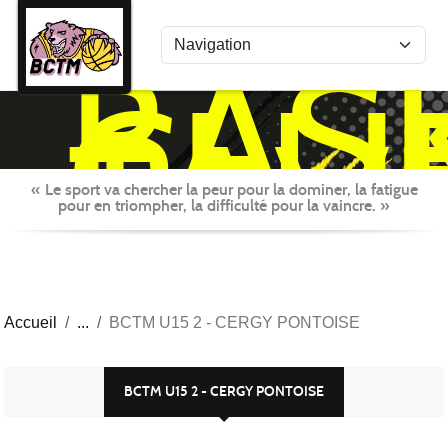
Panneau de gestion des cookies
BAS
CLU
TAV
MON
« Le sport va chercher la peur pour la dominer, la fatigue
pour en triompher, la difficulté pour la vaincre. »
Accueil
BCTM U15 2 - CERGY PONTOISE
BCTM U15 2 - CERGY PONTOISE