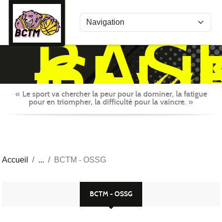
Panneau de gestion des cookies
BAS
CLU
TAV
MON
« Le sport va chercher la peur pour la dominer, la fatigue
pour en triompher, la difficulté pour la vaincre. »
Accueil
BCTM - OSSG
BCTM - OSSG