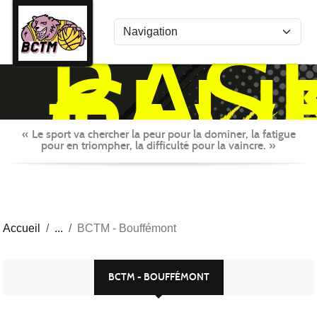
Panneau de gestion des cookies
BAS
CLU
TAV
MON
« Le sport va chercher la peur pour la dominer, la fatigue
pour en triompher, la difficulté pour la vaincre. »
Accueil
BCTM - Bouffémont
BCTM - BOUFFÉMONT