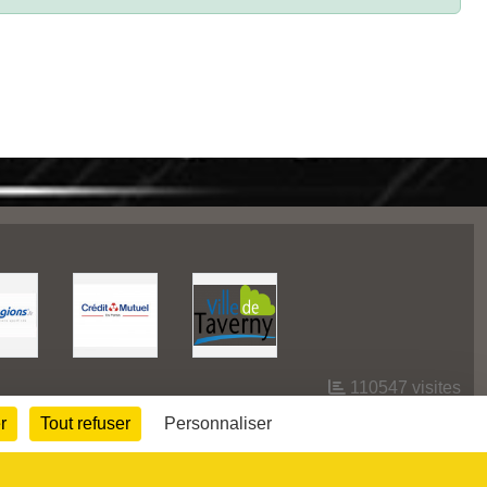
110547
visites
r
Tout refuser
Personnaliser
Informations légales
Signaler un contenu inapproprié