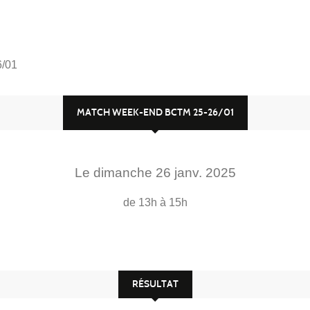
/01
MATCH WEEK-END BCTM 25-26/01
Le
dimanche
26
janv.
2025
de 13h à 15h
RÉSULTAT