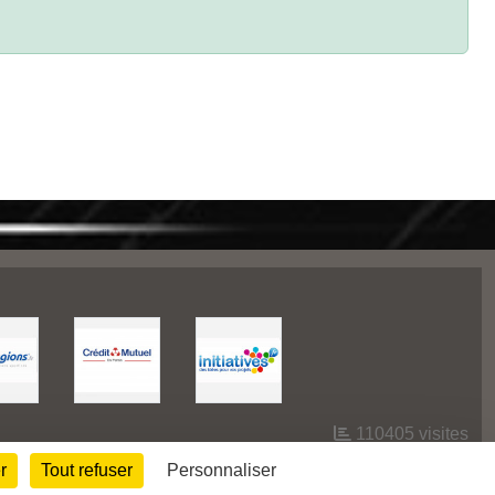
110405
visites
r
Tout refuser
Personnaliser
Informations légales