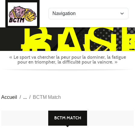
Panneau de gestion des cookies
BAS
CLU
TAV
MON
« Le sport va chercher la peur pour la dominer, la fatigue
pour en triompher, la difficulté pour la vaincre. »
Accueil
BCTM Match
BCTM MATCH