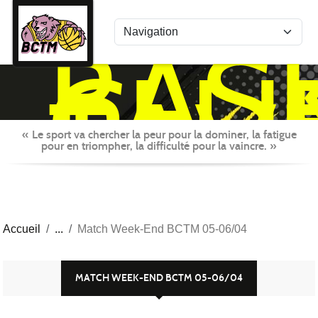
Panneau de gestion des cookies
BAS
CLU
TAV
MON
« Le sport va chercher la peur pour la dominer, la fatigue
pour en triompher, la difficulté pour la vaincre. »
Accueil
Match Week-End BCTM 05-06/04
MATCH WEEK-END BCTM 05-06/04