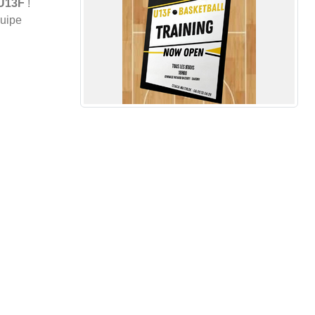
 U13F
!
quipe