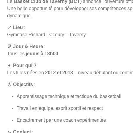
Le
Basket Club de Taverny (BCT)
annonce l'ouverture offi
Une belle opportunité pour développer ses compétences spor
dynamique.
📍
Lieu
:
Gymnase Richard Dacoury – Taverny
📆
Jour & Heure
:
Tous les
jeudis à 18h00
👧
Pour qui ?
Les filles nées en
2012 et 2013
– niveau débutant ou confi
🎯
Objectifs
:
Apprentissage technique et tactique du basketball
Travail en équipe, esprit sportif et respect
Encadrement par une coach expérimentée
📞
Contact
: