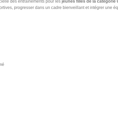
cielle des entraînements pour les
jeunes filles de la catégorie
tives, progresser dans un cadre bienveillant et intégrer une é
rmé