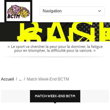
Panneau de gestion des cookies
BAS
CLU
TAV
MON
« Le sport va chercher la peur pour la dominer, la fatigue
pour en triompher, la difficulté pour la vaincre. »
Accueil
Match Week-End BCTM
MATCH WEEK-END BCTM