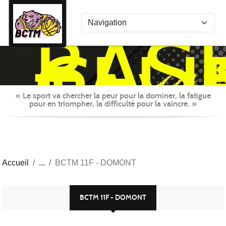
Panneau de gestion des cookies
BAS
CLU
TAV
MON
« Le sport va chercher la peur pour la dominer, la fatigue
pour en triompher, la difficulté pour la vaincre. »
Accueil
BCTM 11F - DOMONT
BCTM 11F - DOMONT