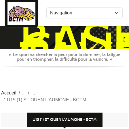
Panneau de gestion des cookies
BAS
CLU
TAV
MON
« Le sport va chercher la peur pour la dominer, la fatigue
pour en triompher, la difficulté pour la vaincre. »
Accueil
U15 (1) ST OUEN L'AUMONE - BCTM
U15 (1) ST OUEN L'AUMONE - BCTM