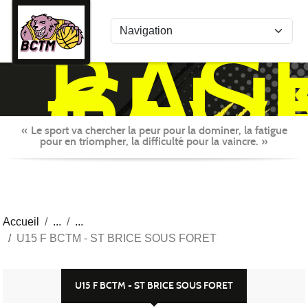
Panneau de gestion des cookies
BAS
CLU
TAV
MON
« Le sport va chercher la peur pour la dominer, la fatigue
pour en triompher, la difficulté pour la vaincre. »
Accueil
U15 F BCTM - ST BRICE SOUS FORET
U15 F BCTM - ST BRICE SOUS FORET