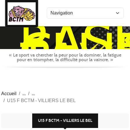
Panneau de gestion des cookies
BAS
CLU
TAV
MON
« Le sport va chercher la peur pour la dominer, la fatigue
pour en triompher, la difficulté pour la vaincre. »
Accueil
U15 F BCTM - VILLIERS LE BEL
U15 F BCTM - VILLIERS LE BEL