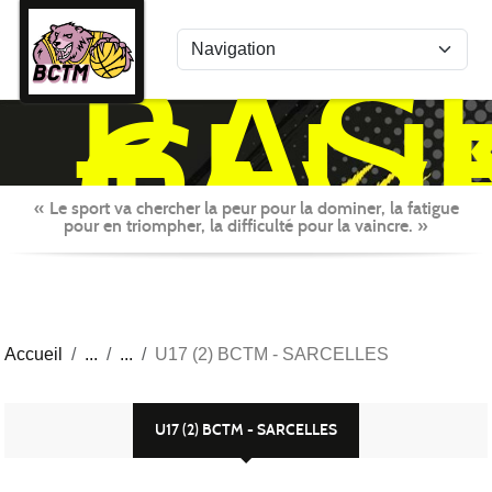
Panneau de gestion des cookies
BAS
CLU
TAV
MON
« Le sport va chercher la peur pour la dominer, la fatigue
pour en triompher, la difficulté pour la vaincre. »
Accueil
U17 (2) BCTM - SARCELLES
U17 (2) BCTM - SARCELLES