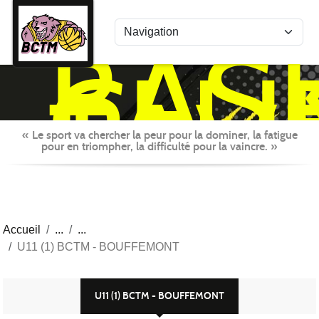
Panneau de gestion des cookies
BAS
CLU
TAV
MON
« Le sport va chercher la peur pour la dominer, la fatigue
pour en triompher, la difficulté pour la vaincre. »
Accueil
U11 (1) BCTM - BOUFFEMONT
U11 (1) BCTM - BOUFFEMONT