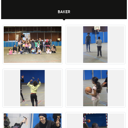
BAKER
Publié le
05 mai 2023
par
BCTM - IDF0095011